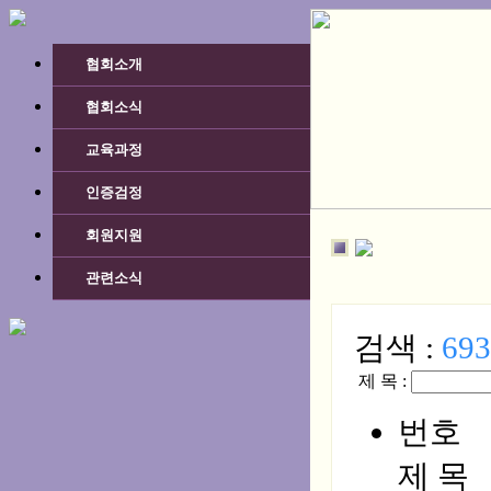
협회소개
협회소식
교육과정
인증검정
회원지원
관련소식
검색 :
693
제 목 :
번호
제 목