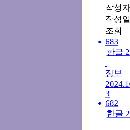
작성
작성
조회
683
한글 
정보
2024.1
3
682
한글 